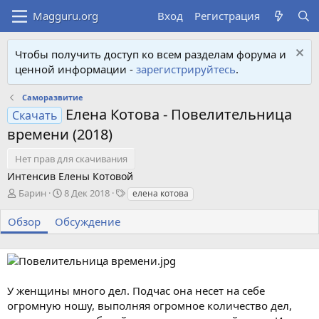
Вход
Регистрация
Чтобы получить доступ ко всем разделам форума и
ценной информации -
зарегистрируйтесь
.
Саморазвитие
Елена Котова - Повелительница
Скачать
времени (2018)
Нет прав для скачивания
Интенсив Елены Котовой
А
Д
Т
Барин
8 Дек 2018
елена котова
в
а
е
т
т
г
Обзор
Обсуждение
о
а
и
р
с
о
з
д
У женщины много дел. Подчас она несет на себе
а
огромную ношу, выполняя огромное количество дел,
н