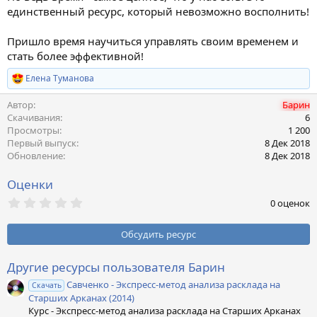
единственный ресурс, который невозможно восполнить!
Пришло время научиться управлять своим временем и
стать более эффективной!
Елена Туманова
Р
е
Автор
Барин
а
к
Скачивания
6
ц
Просмотры
1 200
и
Первый выпуск
8 Дек 2018
и
Обновление
8 Дек 2018
:
Оценки
0
0 оценок
,
0
0
Обсудить ресурс
з
в
ё
Другие ресурсы пользователя Барин
з
Савченко - Экспресс-метод анализа расклада на
д
Скачать
Старших Арканах (2014)
Курс - Экспресс-метод анализа расклада на Старших Арканах