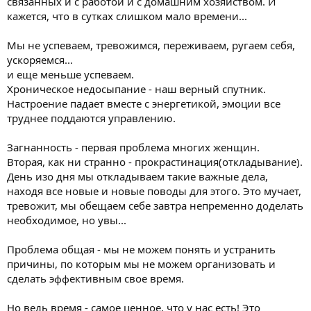
связанных и с работой и с домашним хозяйством. И
и
я
кажется, что в сутках слишком мало времени...
Мы не успеваем, тревожимся, переживаем, ругаем себя,
ускоряемся...
и еще меньше успеваем.
Хроническое недосыпание - наш верный спутник.
Настроение падает вместе с энергетикой, эмоции все
труднее поддаются управлению.
Загнанность - первая проблема многих женщин.
Вторая, как ни странно - прокрастинация(откладывание).
День изо дня мы откладываем такие важные дела,
находя все новые и новые поводы для этого. Это мучает,
тревожит, мы обещаем себе завтра непременно доделать
необходимое, но увы...
Проблема общая - мы не можем понять и устранить
причины, по которым мы не можем организовать и
сделать эффективным свое время.
Но ведь время - самое ценное, что у нас есть! Это