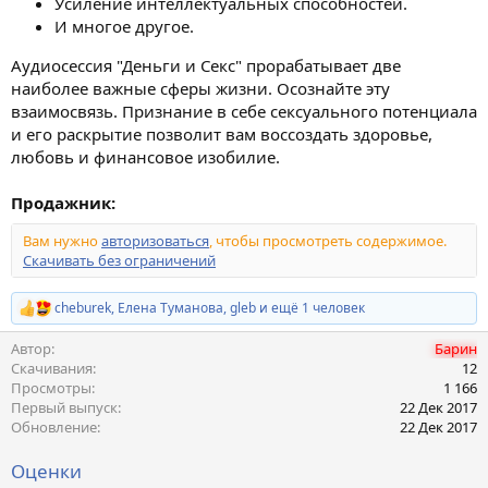
Усиление интеллектуальных способностей.
И многое другое.
Аудиосессия "Деньги и Секс" прорабатывает две
наиболее важные сферы жизни. Осознайте эту
взаимосвязь. Признание в себе сексуального потенциала
и его раскрытие позволит вам воссоздать здоровье,
любовь и финансовое изобилие.
Продажник:
Вам нужно
авторизоваться
, чтобы просмотреть содержимое.
Скачивать без ограничений
cheburek
,
Елена Туманова
,
gleb
и ещё 1 человек
Р
е
Автор
Барин
а
к
Скачивания
12
ц
Просмотры
1 166
и
Первый выпуск
22 Дек 2017
и
Обновление
22 Дек 2017
:
Оценки