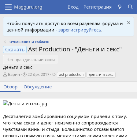
Вход
Регистрация
Чтобы получить доступ ко всем разделам форума и
ценной информации -
зарегистрируйтесь
.
Отношения и соблазн
Ast Production - "Деньги и секс"
Скачать
Нет прав для скачивания
Деньги и секс
А
Д
Т
Барин
22 Дек 2017
ast production
деньги и секс
в
а
е
т
т
г
Обзор
Обсуждение
о
а
и
р
с
о
з
д
Десятилетия зомбирования социумом привели к тому,
а
что тема секса и денег неизменно сопровождается
н
чувствами вины и стыда. Большинство отказывается
и
я
верить в прямую связь между этими двумя явлениями,