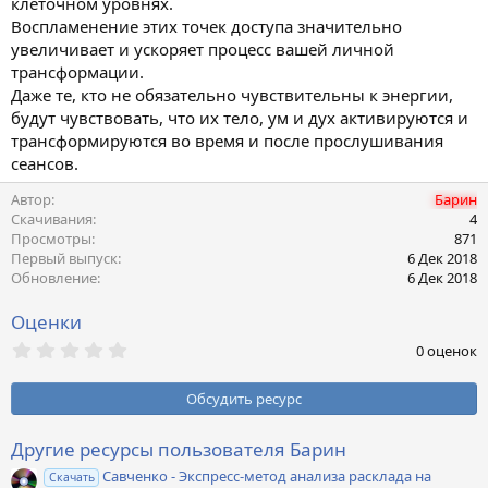
клеточном уровнях.
и
я
Воспламенение этих точек доступа значительно
увеличивает и ускоряет процесс вашей личной
трансформации.
Даже те, кто не обязательно чувствительны к энергии,
будут чувствовать, что их тело, ум и дух активируются и
трансформируются во время и после прослушивания
сеансов.
Автор
Барин
Скачивания
4
Просмотры
871
Первый выпуск
6 Дек 2018
Обновление
6 Дек 2018
Оценки
0
0 оценок
,
0
0
Обсудить ресурс
з
в
ё
Другие ресурсы пользователя Барин
з
Савченко - Экспресс-метод анализа расклада на
д
Скачать