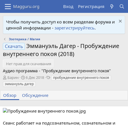
Вход
Регистрация
Чтобы получить доступ ко всем разделам форума и
ценной информации -
зарегистрируйтесь
.
Эзотерика / Магия
Эммануэль Дагер - Пробуждение
Скачать
внутреннего покоя (2018)
Нет прав для скачивания
Аудио программа - "Пробуждение внутреннего покоя"
А
Д
Т
Барин
6 Дек 2018
пробуждение внутреннего покоя
в
а
е
эммануэль дагер
т
т
г
о
а
и
Обзор
Обсуждение
р
с
о
з
д
а
Сеанс работает на подсознательном, сознательном и
н