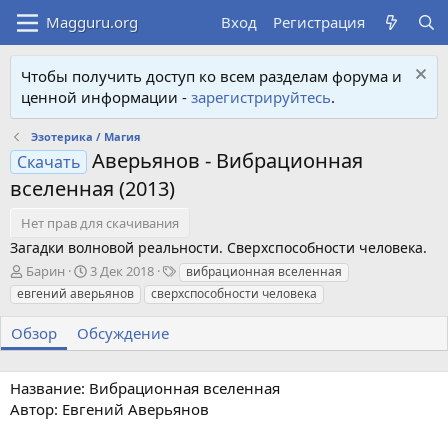
Вход
Регистрация
Чтобы получить доступ ко всем разделам форума и
ценной информации -
зарегистрируйтесь
.
Эзотерика / Магия
Аверьянов - Вибрационная
Скачать
вселенная (2013)
Нет прав для скачивания
Загадки волновой реальности. Сверхспособности человека.
А
Д
Т
Барин
3 Дек 2018
вибрационная вселенная
в
а
е
евгений аверьянов
сверхспособности человека
т
т
г
о
а
и
Обзор
Обсуждение
р
с
о
з
Название: Вибрационная вселенная
д
Автор: Евгений Аверьянов
а
н