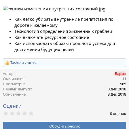
н
и
я
Как легко убирать внутренние препятствия по
дороге к желаемому
Технология определения жизненных граблей
Как включать ресурсное состояние
Как использовать образы прошлого успеха для
достижения будущих целей
Tashie
и
vivichka
Р
е
Автор
Барин
а
к
Скачивания
11
ц
Просмотры
965
и
Первый выпуск
3 Дек 2018
и
Обновление
3 Дек 2018
:
Оценки
0
0 оценок
,
0
0
Обсудить ресурс