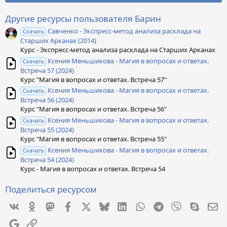
з
в
ё
Другие ресурсы пользователя Барин
з
Савченко - Экспресс-метод анализа расклада на
д
Скачать
Старших Арканах (2014)
Курс - Экспресс-метод анализа расклада на Старших Арканах
Ксения Меньшикова - Магия в вопросах и ответах.
Скачать
Встреча 57 (2024)
Курс "Магия в вопросах и ответах. Встреча 57"
Ксения Меньшикова - Магия в вопросах и ответах.
Скачать
Встреча 56 (2024)
Курс "Магия в вопросах и ответах. Встреча 56"
Ксения Меньшикова - Магия в вопросах и ответах.
Скачать
Встреча 55 (2024)
Курс "Магия в вопросах и ответах. Встреча 55"
Ксения Меньшикова - Магия в вопросах и ответах.
Скачать
Встреча 54 (2024)
Курс - Магия в вопросах и ответах. Встреча 54
Поделиться ресурсом
Vkontakte
Odnoklassniki
Mastodon
Facebook
X
Bluesky
LinkedIn
WhatsApp
Telegram
Viber
Skype
Эл
Google
Ссылка