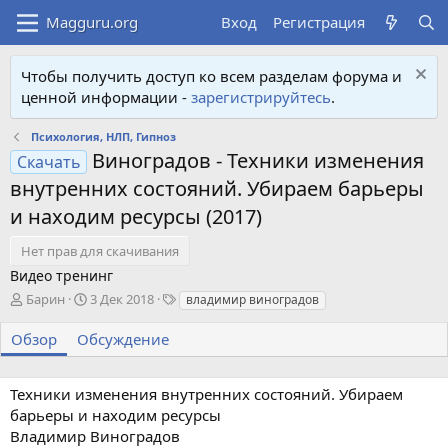
Вход
Регистрация
Чтобы получить доступ ко всем разделам форума и
ценной информации -
зарегистрируйтесь
.
Психология, НЛП, Гипноз
Виноградов - Техники изменения
Скачать
внутренних состояний. Убираем барьеры
и находим ресурсы (2017)
Нет прав для скачивания
Видео тренинг
А
Д
Т
Барин
3 Дек 2018
владимир виноградов
в
а
е
т
т
г
Обзор
Обсуждение
о
а
и
р
с
о
Техники изменения внутренних состояний. Убираем
з
барьеры и находим ресурсы
д
Владимир Виноградов
а