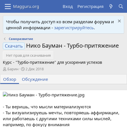
Вход
Регистрация
Чтобы получить доступ ко всем разделам форума и
ценной информации -
зарегистрируйтесь
.
Саморазвитие
Нико Бауман - Турбо-притяжение
Скачать
Нет прав для скачивания
Курс - "Турбо-притяжение" для ускорения успехов
А
Д
Барин
2 Дек 2018
в
а
Обзор
т
Обсуждение
т
о
а
р
с
о
з
д
- Ты веришь, что мысли материализуются
а
- Ты визуализируешь мечты, повторяешь аффирмации,
н
или работаешь с другими техниками силы мыслей,
и
например, по фокусу внимания
я