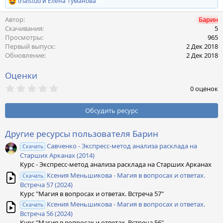
trialstud
и
Елена Туманова
Р
е
Автор
Барин
а
к
Скачивания
5
ц
Просмотры
965
и
Первый выпуск
2 Дек 2018
и
Обновление
2 Дек 2018
:
Оценки
0
0 оценок
,
0
0
Обсудить ресурс
з
в
ё
Другие ресурсы пользователя Барин
з
Савченко - Экспресс-метод анализа расклада на
д
Скачать
Старших Арканах (2014)
Курс - Экспресс-метод анализа расклада на Старших Арканах
Ксения Меньшикова - Магия в вопросах и ответах.
Скачать
Встреча 57 (2024)
Курс "Магия в вопросах и ответах. Встреча 57"
Ксения Меньшикова - Магия в вопросах и ответах.
Скачать
Встреча 56 (2024)
Курс "Магия в вопросах и ответах. Встреча 56"