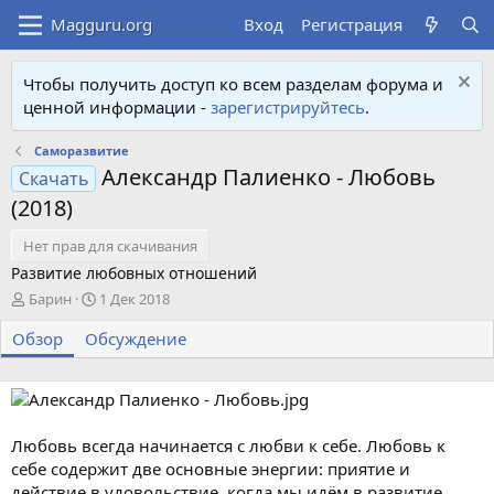
Вход
Регистрация
Чтобы получить доступ ко всем разделам форума и
ценной информации -
зарегистрируйтесь
.
Саморазвитие
Александр Палиенко - Любовь
Скачать
(2018)
Нет прав для скачивания
Развитие любовных отношений
А
Д
Барин
1 Дек 2018
в
а
Обзор
т
Обсуждение
т
о
а
р
с
о
з
д
Любовь всегда начинается с любви к себе. Любовь к
а
себе содержит две основные энергии: приятие и
н
действие в удовольствие, когда мы идём в развитие.