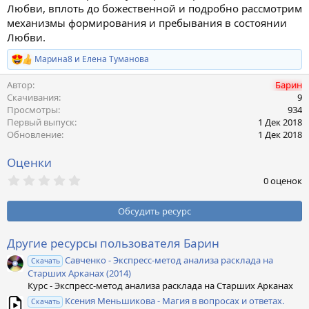
Любви, вплоть до божественной и подробно рассмотрим
механизмы формирования и пребывания в состоянии
Любви.
Марина8
и
Елена Туманова
Р
е
Автор
Барин
а
к
Скачивания
9
ц
Просмотры
934
и
Первый выпуск
1 Дек 2018
и
Обновление
1 Дек 2018
:
Оценки
0
0 оценок
,
0
0
Обсудить ресурс
з
в
ё
Другие ресурсы пользователя Барин
з
Савченко - Экспресс-метод анализа расклада на
д
Скачать
Старших Арканах (2014)
Курс - Экспресс-метод анализа расклада на Старших Арканах
Ксения Меньшикова - Магия в вопросах и ответах.
Скачать