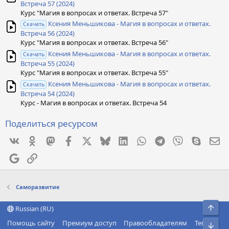
Встреча 57 (2024)
Курс "Магия в вопросах и ответах. Встреча 57"
Ксения Меньшикова - Магия в вопросах и ответах.
Скачать
Встреча 56 (2024)
Курс "Магия в вопросах и ответах. Встреча 56"
Ксения Меньшикова - Магия в вопросах и ответах.
Скачать
Встреча 55 (2024)
Курс "Магия в вопросах и ответах. Встреча 55"
Ксения Меньшикова - Магия в вопросах и ответах.
Скачать
Встреча 54 (2024)
Курс - Магия в вопросах и ответах. Встреча 54
Поделиться ресурсом
Vkontakte
Odnoklassniki
Mastodon
Facebook
X
Bluesky
LinkedIn
WhatsApp
Telegram
Viber
Skype
Эл
Google
Ссылка
Саморазвитие
Свер
Russian (RU)
Помощь сайту
Премиум доступ
Правообладателям
Теги
Сниз