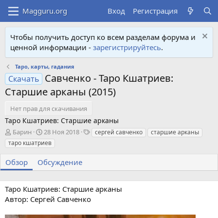
Вход
Регистрация
Чтобы получить доступ ко всем разделам форума и
ценной информации -
зарегистрируйтесь
.
Таро, карты, гадания
Савченко - Таро Кшатриев:
Скачать
Старшие арканы (2015)
Нет прав для скачивания
Таро Кшатриев: Старшие арканы
А
Д
Т
Барин
28 Ноя 2018
сергей савченко
старшие арканы
в
а
е
таро кшатриев
т
т
г
о
а
и
Обзор
Обсуждение
р
с
о
з
Таро Кшатриев: Старшие арканы
д
Автор: Сергей Савченко
а
н