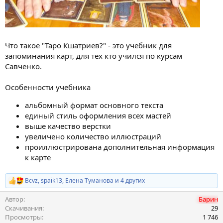
Что такое "Таро Кшатриев?" - это учебник для
запоминания карт, для тех кто учился по курсам
Савченко.
Особенности учебника
альбомный формат основного текста
единый стиль оформления всех мастей
выше качество верстки
увеличено количество иллюстраций
проиллюстрирована дополнительная информация
к карте
Bcvz
,
spaik13
,
Елена Туманова
и 4 других
Р
е
Автор
Барин
а
к
Скачивания
29
ц
Просмотры
1 746