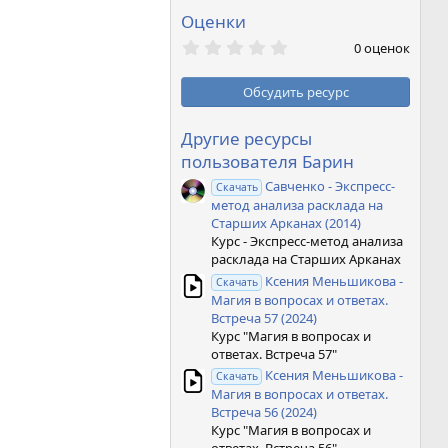
Оценки
0
0 оценок
,
0
0
Обсудить ресурс
з
в
ё
Другие ресурсы
з
пользователя Барин
д
Савченко - Экспресс-
Скачать
метод анализа расклада на
Старших Арканах (2014)
Курс - Экспресс-метод анализа
расклада на Старших Арканах
Ксения Меньшикова -
Скачать
Магия в вопросах и ответах.
Встреча 57 (2024)
Курс "Магия в вопросах и
ответах. Встреча 57"
Ксения Меньшикова -
Скачать
Магия в вопросах и ответах.
Встреча 56 (2024)
Курс "Магия в вопросах и