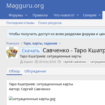
Форумы
Правила
Что нового?
Галерея
Последние отзывы
Поиск ресурсов
Чтобы получить доступ ко всем разделам форума и ц
Premium
Таро, карты, гадания
Савченко - Таро Кшат
Скачать
Таро Кшатриев: ситуационные карты
А
Д
Т
Барин
28 Ноя 2018
сергей савченко
ситуацион
в
а
е
т
т
г
Обзор
Обсуждение
о
а
и
р
с
о
Таро Кшатриев: ситуационные карты
з
Автор: Сергей Савченко
д
а
н
и