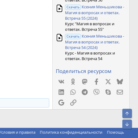
ответах. Встреча 56"
Ксения Меньшикова -
Скачать
Магия в вопросах и ответах.
Встреча 55 (2024)
Курс "Магия в вопросах и
ответах. Встреча 55"
Ксения Меньшикова -
Скачать
Магия в вопросах и ответах.
Встреча 54 (2024)
Курс - Магия в вопросах и
ответах. Встреча 54
Поделиться ресурсом
Vkontakte
Odnoklassniki
Mastodon
Facebook
X
Bluesk
LinkedIn
WhatsApp
Telegram
Viber
Skype
Элект
Google
Ссылка
Свер
Сниз
Условия и правила
Политика конфиденциальности
Помощь