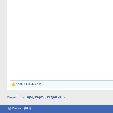
spaik13
и
vivichka
Р
е
а
Premium
Таро, карты, гадания
к
ц
и
Russian (RU)
и