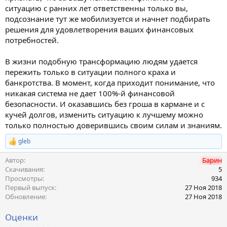
ситуацию с ранних лет ответственны только вы,
подсознание тут же мобилизуется и начнет подбирать
решения для удовлетворения ваших финансовых
потребностей.
В жизни подобную трансформацию людям удается
пережить только в ситуации полного краха и
банкротства. В момент, когда приходит понимание, что
никакая система не дает 100%-й финансовой
безопасности. И оказавшись без гроша в кармане и с
кучей долгов, изменить ситуацию к лучшему можно
только полностью доверившись своим силам и знаниям.
gleb
Р
е
Автор
Барин
а
к
Скачивания
5
ц
Просмотры
934
и
Первый выпуск
27 Ноя 2018
и
Обновление
27 Ноя 2018
:
Оценки