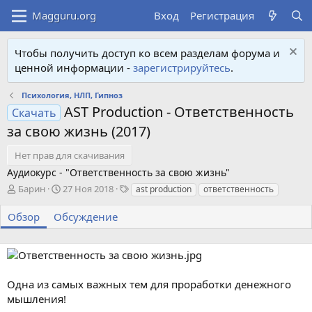
Вход
Регистрация
Чтобы получить доступ ко всем разделам форума и
ценной информации -
зарегистрируйтесь
.
Психология, НЛП, Гипноз
AST Production - Ответственность
Скачать
за свою жизнь (2017)
Нет прав для скачивания
Аудиокурс - "Ответственность за свою жизнь"
А
Д
Т
Барин
27 Ноя 2018
ast production
ответственность
в
а
е
т
т
г
Обзор
Обсуждение
о
а
и
р
с
о
з
д
Одна из самых важных тем для проработки денежного
а
мышления!
н