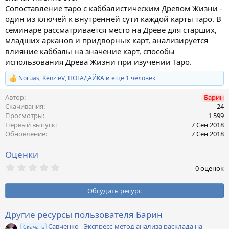
Сопоставление таро с каббалистическим Древом Жизни -
один из ключей к внутренней сути каждой карты таро. В
семинаре рассматривается место на Древе для старших,
младших арканов и придворных карт, анализируется
влияние каббалы на значение карт, способы
использования Древа Жизни при изучении Таро.
Noruas
,
KenzieV
,
ПОГАДАЙКА
и ещё 1 человек
Р
е
Автор
Барин
а
к
Скачивания
24
ц
Просмотры
1 599
и
Первый выпуск
7 Сен 2018
и
Обновление
7 Сен 2018
:
Оценки
0
0 оценок
,
0
0
Обсудить ресурс
з
в
ё
Другие ресурсы пользователя Барин
з
Савченко - Экспресс-метод анализа расклада на
д
Скачать