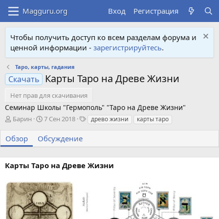
Вход
Регистрация
Чтобы получить доступ ко всем разделам форума и
ценной информации -
зарегистрируйтесь
.
Таро, карты, гадания
Карты Таро на Древе Жизни
Скачать
Нет прав для скачивания
Семинар Школы "Гермополь" "Таро на Древе Жизни"
А
Д
Т
Барин
7 Сен 2018
древо жизни
карты таро
в
а
е
т
т
г
Обзор
Обсуждение
о
а
и
р
с
о
Карты Таро на Древе Жизни
з
д
а
н
и
я