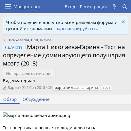
Вход
Регистрация
Чтобы получить доступ ко всем разделам форума и
ценной информации -
зарегистрируйтесь
.
Психология, НЛП, Гипноз
Марта Николаева-Гарина - Тест на
Скачать
определение доминирующего полушария
мозга (2018)
Нет прав для скачивания
Видеоматериал
А
Д
Т
Барин
5 Сен 2018
марта николаева-гарина
тест
в
а
е
т
т
г
Обзор
Обсуждение
о
а
и
р
с
о
з
д
Ты наверняка знаешь, что люди делятся на:
а