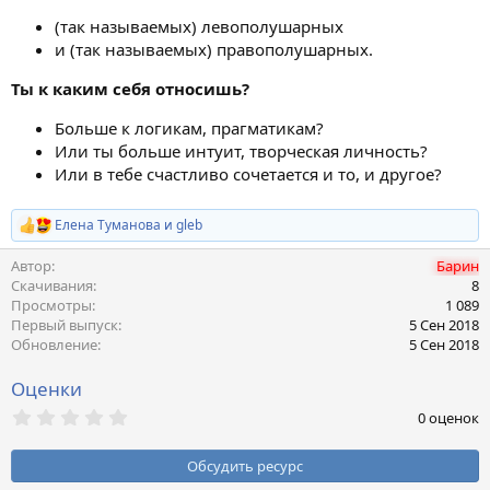
н
(так называемых) левополушарных
и
и (так называемых) правополушарных.
я
Ты к каким себя относишь?
Больше к логикам, прагматикам?
Или ты больше интуит, творческая личность?
Или в тебе счастливо сочетается и то, и другое?
Елена Туманова
и
gleb
Р
е
Автор
Барин
а
к
Скачивания
8
ц
Просмотры
1 089
и
Первый выпуск
5 Сен 2018
и
Обновление
5 Сен 2018
:
Оценки
0
0 оценок
,
0
0
Обсудить ресурс
з