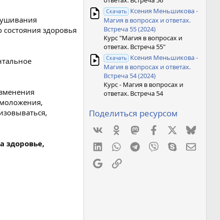
ответах. Встреча 56"
Ксения Меньшикова -
Скачать
слушивания
Магия в вопросах и ответах.
Встреча 55 (2024)
о состояния здоровья
Курс "Магия в вопросах и
ответах. Встреча 55"
Ксения Меньшикова -
Скачать
нтальное
Магия в вопросах и ответах.
Встреча 54 (2024)
Курс - Магия в вопросах и
Изменения
ответах. Встреча 54
омоложения,
Поделиться ресурсом
изовываться,
Vkontakte
Odnoklassniki
Mastodon
Facebook
X
Bluesk
а здоровье,
LinkedIn
WhatsApp
Telegram
Viber
Skype
Элект
Google
Ссылка