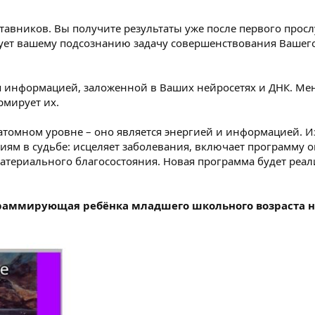
тавников. Вы получите результаты уже после первого про
рует вашему подсознанию задачу совершенствования Вашег
я информацией, заложенной в Ваших нейросетях и ДНК. Ме
рмирует их.
батомном уровне – оно является энергией и информацией. 
иям в судьбе: исцеляет заболевания, включает программу 
ериального благосостояния. Новая программа будет реал
граммирующая ребёнка младшего школьного возраста н