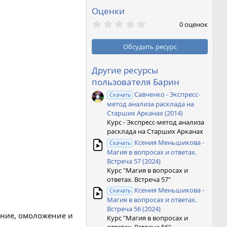
Оценки
0
0 оценок
,
0
0
Обсудить ресурс
з
в
ё
Другие ресурсы
з
пользователя Барин
д
Савченко - Экспресс-
Скачать
метод анализа расклада на
Старших Арканах (2014)
Курс - Экспресс-метод анализа
расклада на Старших Арканах
Ксения Меньшикова -
Скачать
Магия в вопросах и ответах.
Встреча 57 (2024)
Курс "Магия в вопросах и
ответах. Встреча 57"
Ксения Меньшикова -
Скачать
Магия в вопросах и ответах.
Встреча 56 (2024)
ение, омоложение и
Курс "Магия в вопросах и