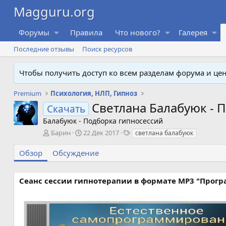
Форумы
Правила
Что нового?
Галерея
Последние отзывы
Поиск ресурсов
Чтобы получить доступ ко всем разделам форума и ц
Premium
Психология, НЛП, Гипноз
Светлана Балабуюк - 
Скачать
Балабуюк - Подборка гипносессий
А
Д
Т
Барин
22 Дек 2017
светлана балабуюк
в
а
е
т
т
г
Обзор
Обсуждение
о
а
и
р
с
о
Сеанс сессии гипнотерапии в формате MP3 "Прогр
з
д
а
н
и