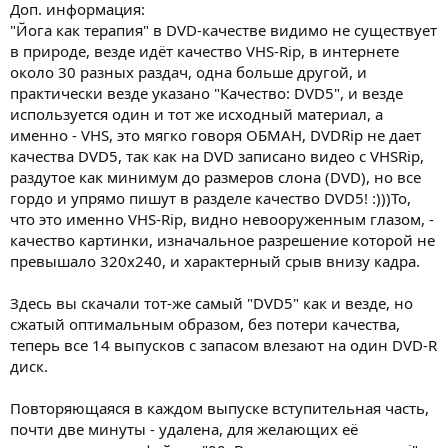
Доп. информация:
"Йога как терапия" в DVD-качестве видимо не существует
в природе, везде идёт качество VHS-Rip, в интернете
около 30 разных раздач, одна больше другой, и
практически везде указано "Качество: DVD5", и везде
используется один и тот же исходный материал, а
именно - VHS, это мягко говоря ОБМАН, DVDRip не дает
качества DVD5, так как на DVD записано видео с VHSRip,
раздутое как минимум до размеров слона (DVD), но все
гордо и упрямо пишут в разделе качество DVD5! :)))То,
что это именно VHS-Rip, видно невооруженным глазом, -
качество картинки, изначальное разрешение которой не
превышало 320х240, и характерный срыв внизу кадра.
Здесь вы скачали тот-же самый "DVD5" как и везде, но
сжатый оптимальным образом, без потери качества,
теперь все 14 выпусков с запасом влезают на один DVD-R
диск.
Повторяющаяся в каждом выпуске вступительная часть,
почти две минуты - удалена, для желающих её