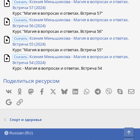
Ксения Меньшикова - Магия в вопросах и ответах.
Скачать
Встреча 57 (2024)
Курс "Магия в вопросах и ответах. Встреча 57"
Ксения Меньшикова - Магия в вопросах и ответах.
Скачать
Встреча 56 (2024)
Курс "Магия в вопросах и ответах. Встреча 56"
Ксения Меньшикова - Магия в вопросах и ответах.
Скачать
Встреча 55 (2024)
Курс "Магия в вопросах и ответах. Встреча 55"
Ксения Меньшикова - Магия в вопросах и ответах.
Скачать
Встреча 54 (2024)
Курс - Магия в вопросах и ответах. Встреча 54
Поделиться ресурсом
Vkontakte
Odnoklassniki
Mastodon
Facebook
X
Bluesky
LinkedIn
WhatsApp
Telegram
Viber
Skype
Эл
Google
Ссылка
Спорт и здоровье
Свер
Russian (RU)