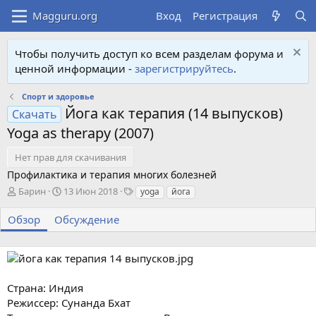
Вход
Регистрация
Чтобы получить доступ ко всем разделам форума и
ценной информации -
зарегистрируйтесь
.
Спорт и здоровье
Йога как терапия (14 выпусков)
Скачать
Yoga as therapy (2007)
Нет прав для скачивания
Профилактика и терапия многих болезней
А
Д
Т
Барин
13 Июн 2018
yoga
йога
в
а
е
т
т
г
Обзор
Обсуждение
о
а
и
р
с
о
з
д
Страна: Индия
а
Режиссер: Сунанда Бхат
н