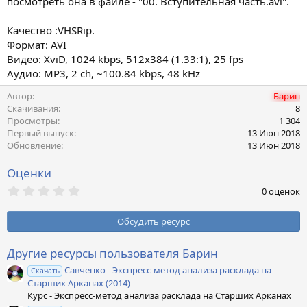
посмотреть она в файле - "00. Вступительная часть.avi".
Качество :VHSRip.
Формат: AVI
Видео: XviD, 1024 kbps, 512x384 (1.33:1), 25 fps
Аудио: MP3, 2 ch, ~100.84 kbps, 48 kHz
Автор
Барин
Скачивания
8
Просмотры
1 304
Первый выпуск
13 Июн 2018
Обновление
13 Июн 2018
Оценки
0
0 оценок
,
0
0
Обсудить ресурс
з
в
ё
Другие ресурсы пользователя Барин
з
Савченко - Экспресс-метод анализа расклада на
д
Скачать
Старших Арканах (2014)
Курс - Экспресс-метод анализа расклада на Старших Арканах