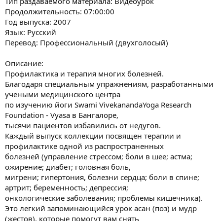
Тип раздаваемого материала: Видеоурок
и
я
Продолжительность: 07:00:00
Год выпуска: 2007
Язык: Русский
Перевод: Профессиональный (двухголосый)
Описание:
Профилактика и терапия многих болезней.
Благодаря специальным упражнениям, разработанными
учеными медицинского центра
по изучению йоги Swami VivekanandaYoga Research
Foundation - Vyasa в Бангалоре,
тысячи пациентов избавились от недугов.
Каждый выпуск коллекции посвящен терапии и
профилактике одной из распространенных
болезней (управление стрессом; боли в шее; астма;
ожирение; диабет; головная боль,
мигрени; гипертония, болезни сердца; боли в спине;
артрит; беременность; депрессия;
онкологические заболевания; проблемы кишечника).
Это легкий запоминающийся урок асан (поз) и мудр
(жестов), которые помогут вам снять