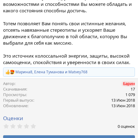
возможностями и способностями Вы можете обладать и
какого состояния способны достичь.
Тотем позволяет Вам понять свои истинные желания,
отсеять навязанные стереотипы и ускоряет Ваше
движение к благополучию в той области, которую Вы
выбрали для себя как миссию.
Это источник колоссальной энергии, защиты, высокой
самооценки, спокойствия и уверенности в своих силах.
Марина8
,
Елена Туманова
и
Matvey768
Р
е
Автор
Барин
а
к
Скачивания
17
ц
Просмотры
1 079
и
Первый выпуск
13 Июн 2018
и
Обновление
13 Июн 2018
:
Оценки
0
0 оценок
,
0