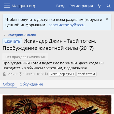
Вход
Регистрация
Чтобы получить доступ ко всем разделам форума и
ценной информации -
зарегистрируйтесь
.
Эзотерика / Магия
Искандер Джин - Твой тотем.
Скачать
Пробуждение животной силы (2017)
Нет прав для скачивания
Пробужденный Тотем ведет Вас по жизни, даже когда Вы
находитесь в обычном состоянии, подсказывая
А
Д
Т
Барин
13 Июн 2018
искандер джин
твой тотем
в
а
е
т
т
г
Обзор
Обсуждение
о
а
и
р
с
о
з
д
а