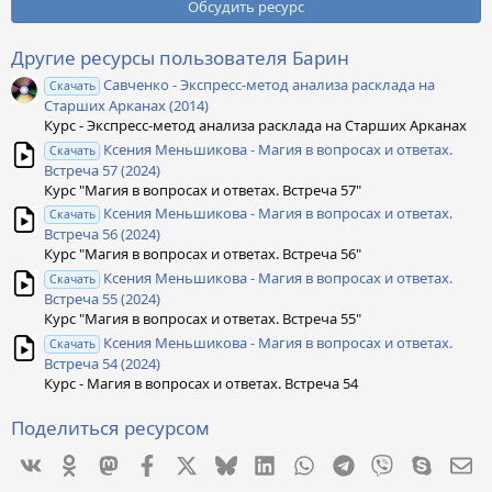
0
Обсудить ресурс
з
в
ё
Другие ресурсы пользователя Барин
з
Савченко - Экспресс-метод анализа расклада на
д
Скачать
Старших Арканах (2014)
Курс - Экспресс-метод анализа расклада на Старших Арканах
Ксения Меньшикова - Магия в вопросах и ответах.
Скачать
Встреча 57 (2024)
Курс "Магия в вопросах и ответах. Встреча 57"
Ксения Меньшикова - Магия в вопросах и ответах.
Скачать
Встреча 56 (2024)
Курс "Магия в вопросах и ответах. Встреча 56"
Ксения Меньшикова - Магия в вопросах и ответах.
Скачать
Встреча 55 (2024)
Курс "Магия в вопросах и ответах. Встреча 55"
Ксения Меньшикова - Магия в вопросах и ответах.
Скачать
Встреча 54 (2024)
Курс - Магия в вопросах и ответах. Встреча 54
Поделиться ресурсом
Vkontakte
Odnoklassniki
Mastodon
Facebook
X
Bluesky
LinkedIn
WhatsApp
Telegram
Viber
Skype
Эл