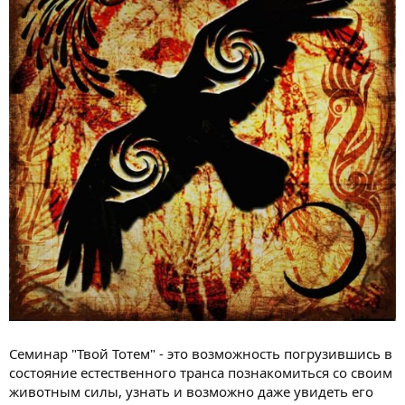
н
и
я
Семинар "Твой Тотем" - это возможность погрузившись в
состояние естественного транса познакомиться со своим
животным силы, узнать и возможно даже увидеть его