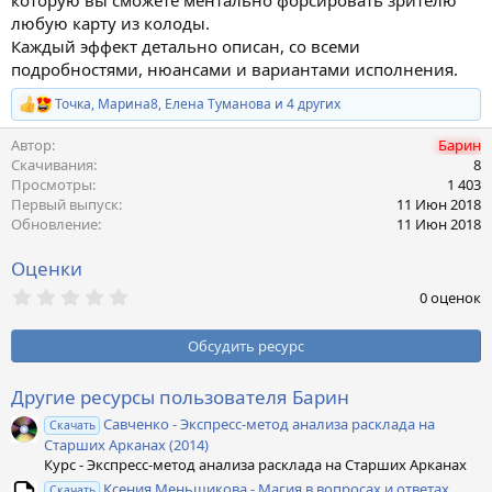
которую вы сможете ментально форсировать зрителю
любую карту из колоды.
Каждый эффект детально описан, со всеми
подробностями, нюансами и вариантами исполнения.
Точка
,
Марина8
,
Елена Туманова
и 4 других
Р
е
Автор
Барин
а
к
Скачивания
8
ц
Просмотры
1 403
и
Первый выпуск
11 Июн 2018
и
Обновление
11 Июн 2018
:
Оценки
0
0 оценок
,
0
0
Обсудить ресурс
з
в
ё
Другие ресурсы пользователя Барин
з
Савченко - Экспресс-метод анализа расклада на
д
Скачать
Старших Арканах (2014)
Курс - Экспресс-метод анализа расклада на Старших Арканах
Ксения Меньшикова - Магия в вопросах и ответах.
Скачать