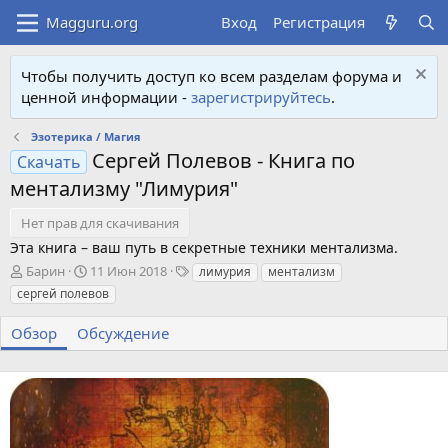
Вход
Регистрация
Чтобы получить доступ ко всем разделам форума и
ценной информации -
зарегистрируйтесь
.
Эзотерика / Магия
Сергей Полевов - Книга по
Скачать
ментализму "Лимурия"
Нет прав для скачивания
Эта книга – ваш путь в секретные техники ментализма.
А
Д
Т
Барин
11 Июн 2018
лимурия
ментализм
в
а
е
сергей полевов
т
т
г
о
а
и
Обзор
Обсуждение
р
с
о
з
д
а
н