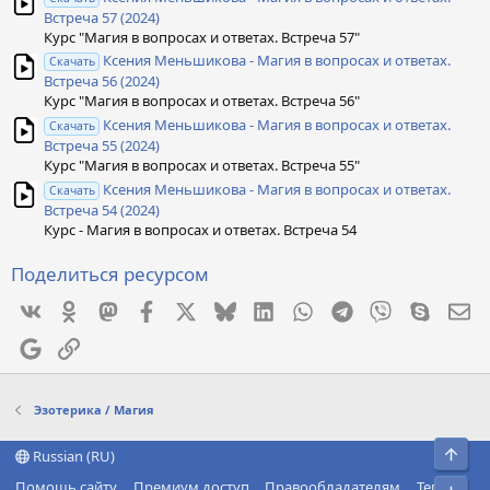
Встреча 57 (2024)
Курс "Магия в вопросах и ответах. Встреча 57"
Ксения Меньшикова - Магия в вопросах и ответах.
Скачать
Встреча 56 (2024)
Курс "Магия в вопросах и ответах. Встреча 56"
Ксения Меньшикова - Магия в вопросах и ответах.
Скачать
Встреча 55 (2024)
Курс "Магия в вопросах и ответах. Встреча 55"
Ксения Меньшикова - Магия в вопросах и ответах.
Скачать
Встреча 54 (2024)
Курс - Магия в вопросах и ответах. Встреча 54
Поделиться ресурсом
Vkontakte
Odnoklassniki
Mastodon
Facebook
X
Bluesky
LinkedIn
WhatsApp
Telegram
Viber
Skype
Эл
Google
Ссылка
Эзотерика / Магия
Свер
Russian (RU)
Помощь сайту
Премиум доступ
Правообладателям
Теги