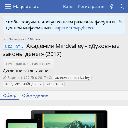
Вход
Регистрация
Чтобы получить доступ ко всем разделам форума и
ценной информации -
зарегистрируйтесь
.
Эзотерика / Магия
Академия Mindvalley - «Духовные
Скачать
законы денег» (2017)
Нет прав для скачивания
Духовные законы денег
А
Д
Т
Барин
22 Дек 2017
академия mindvalley
в
а
е
академия майндвали
харв экер
т
т
г
о
а
и
Обзор
Обсуждение
р
с
о
з
д
а
н