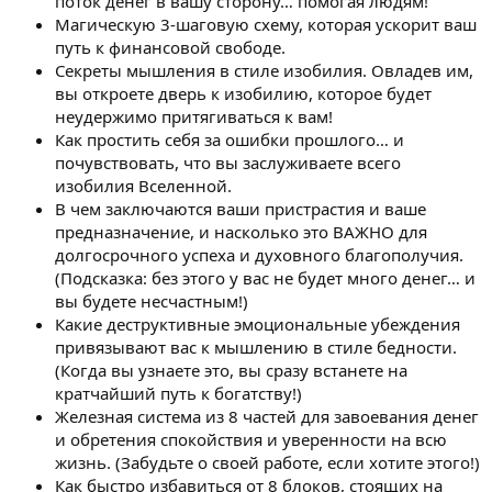
поток денег в вашу сторону… помогая людям!
Магическую 3-шаговую схему, которая ускорит ваш
путь к финансовой свободе.
Секреты мышления в стиле изобилия. Овладев им,
вы откроете дверь к изобилию, которое будет
неудержимо притягиваться к вам!
Как простить себя за ошибки прошлого… и
почувствовать, что вы заслуживаете всего
изобилия Вселенной.
В чем заключаются ваши пристрастия и ваше
предназначение, и насколько это ВАЖНО для
долгосрочного успеха и духовного благополучия.
(Подсказка: без этого у вас не будет много денег… и
вы будете несчастным!)
Какие деструктивные эмоциональные убеждения
привязывают вас к мышлению в стиле бедности.
(Когда вы узнаете это, вы сразу встанете на
кратчайший путь к богатству!)
Железная система из 8 частей для завоевания денег
и обретения спокойствия и уверенности на всю
жизнь. (Забудьте о своей работе, если хотите этого!)
Как быстро избавиться от 8 блоков, стоящих на