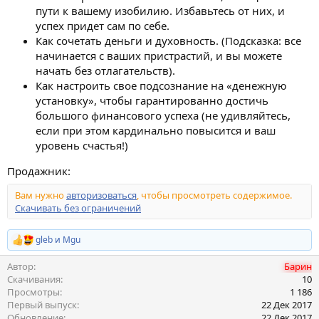
пути к вашему изобилию. Избавьтесь от них, и
успех придет сам по себе.
Как сочетать деньги и духовность. (Подсказка: все
начинается с ваших пристрастий, и вы можете
начать без отлагательств).
Как настроить свое подсознание на «денежную
установку», чтобы гарантированно достичь
большого финансового успеха (не удивляйтесь,
если при этом кардинально повысится и ваш
уровень счастья!)
Продажник:
Вам нужно
авторизоваться
, чтобы просмотреть содержимое.
Скачивать без ограничений
gleb
и
Mgu
Р
е
Автор
Барин
а
к
Скачивания
10
ц
Просмотры
1 186
и
Первый выпуск
22 Дек 2017
и
Обновление
22 Дек 2017