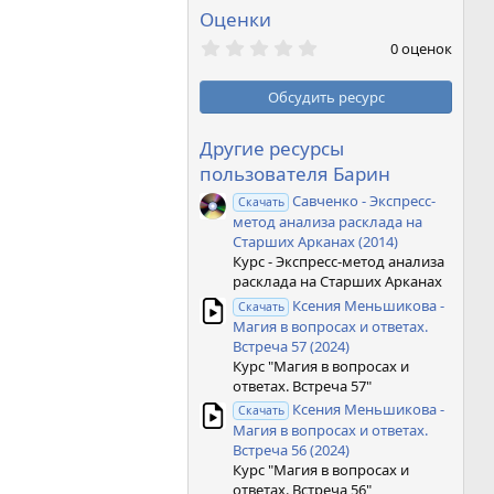
Оценки
0
0 оценок
,
0
0
Обсудить ресурс
з
в
ё
Другие ресурсы
з
пользователя Барин
д
Савченко - Экспресс-
Скачать
метод анализа расклада на
Старших Арканах (2014)
Курс - Экспресс-метод анализа
расклада на Старших Арканах
Ксения Меньшикова -
Скачать
Магия в вопросах и ответах.
Встреча 57 (2024)
Курс "Магия в вопросах и
ответах. Встреча 57"
Ксения Меньшикова -
Скачать
Магия в вопросах и ответах.
Встреча 56 (2024)
Курс "Магия в вопросах и
ответах. Встреча 56"