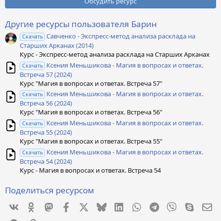
0
Обсудить ресурс
з
в
ё
Другие ресурсы пользователя Барин
з
Савченко - Экспресс-метод анализа расклада на
д
Скачать
Старших Арканах (2014)
Курс - Экспресс-метод анализа расклада на Старших Арканах
Ксения Меньшикова - Магия в вопросах и ответах.
Скачать
Встреча 57 (2024)
Курс "Магия в вопросах и ответах. Встреча 57"
Ксения Меньшикова - Магия в вопросах и ответах.
Скачать
Встреча 56 (2024)
Курс "Магия в вопросах и ответах. Встреча 56"
Ксения Меньшикова - Магия в вопросах и ответах.
Скачать
Встреча 55 (2024)
Курс "Магия в вопросах и ответах. Встреча 55"
Ксения Меньшикова - Магия в вопросах и ответах.
Скачать
Встреча 54 (2024)
Курс - Магия в вопросах и ответах. Встреча 54
Поделиться ресурсом
Vkontakte
Odnoklassniki
Mastodon
Facebook
X
Bluesky
LinkedIn
WhatsApp
Telegram
Viber
Skype
Эл