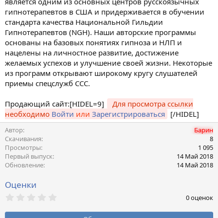
является одним из основных центров русскоязычных
и
я
гипнотерапевтов в США и придерживается в обучении
стандарта качества Национальной Гильдии
Гипнотерапевтов (NGH). Наши авторские программы
основаны на базовых понятиях гипноза и НЛП и
нацелены на личностное развитие, достижение
желаемых успехов и улучшение своей жизни. Некоторые
из программ открывают широкому кругу слушателей
приемы спецслужб ССС.
Продающий сайт:[HIDEL=9]
Для просмотра ссылки
необходимо
Войти
или
Зарегистрироваться
[/HIDEL]
Автор
Барин
Скачивания
8
Просмотры
1 095
Первый выпуск
14 Май 2018
Обновление
14 Май 2018
Оценки
0
0 оценок
,
0