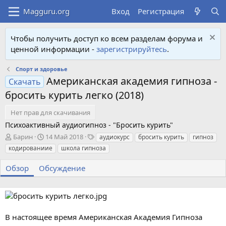
Вход
Регистрация
Чтобы получить доступ ко всем разделам форума и
ценной информации -
зарегистрируйтесь
.
Спорт и здоровье
Американская академия гипноза -
Скачать
бросить курить легко (2018)
Нет прав для скачивания
Психоактивный аудиогипноз - "Бросить курить"
А
Д
Т
Барин
14 Май 2018
аудиокурс
бросить курить
гипноз
в
а
е
кодированиие
школа гипноза
т
т
г
о
а
и
Обзор
Обсуждение
р
с
о
з
д
а
В настоящее время Американская Академия Гипноза
н