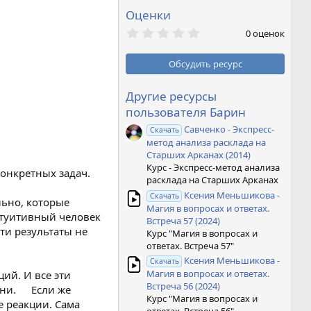
Оценки
0
0 оценок
,
0
0
Обсудить ресурс
з
в
ё
Другие ресурсы
з
пользователя Барин
д
Савченко - Экспресс-
Скачать
метод анализа расклада на
Старших Арканах (2014)
Курс - Экспресс-метод анализа
конкретных задач.
расклада на Старших Арканах
Ксения Меньшикова -
Скачать
льно, которые
Магия в вопросах и ответах.
нтуитивный человек
Встреча 57 (2024)
ти результаты не
Курс "Магия в вопросах и
ответах. Встреча 57"
Ксения Меньшикова -
Скачать
Магия в вопросах и ответах.
ий. И все эти
Встреча 56 (2024)
изни. Если же
Курс "Магия в вопросах и
е реакции. Сама