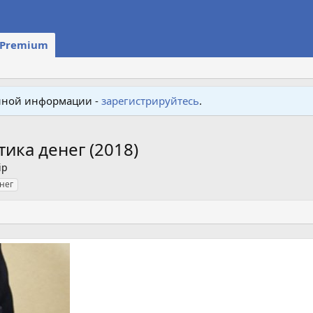
Premium
енной информации -
зарегистрируйтесь
.
тика денег (2018)
ip
нег