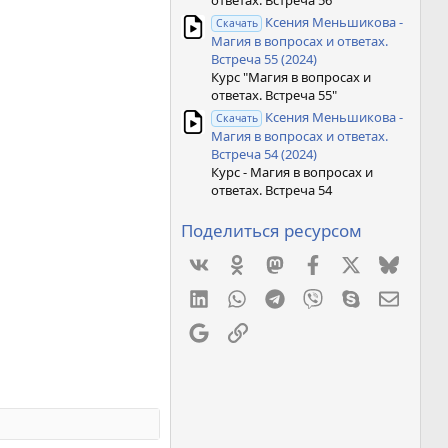
ответах. Встреча 56"
Ксения Меньшикова -
Скачать
Магия в вопросах и ответах.
Встреча 55 (2024)
Курс "Магия в вопросах и
ответах. Встреча 55"
Ксения Меньшикова -
Скачать
Магия в вопросах и ответах.
Встреча 54 (2024)
Курс - Магия в вопросах и
ответах. Встреча 54
Поделиться ресурсом
Vkontakte
Odnoklassniki
Mastodon
Facebook
X
Bluesk
LinkedIn
WhatsApp
Telegram
Viber
Skype
Элект
Google
Ссылка