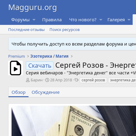
Форумы
Правила
Что нового?
Галерея
Последние отзывы
Поиск ресурсов
Чтобы получить доступ ко всем разделам форума и ц
Premium
Эзотерика / Магия
Сергей Розов - Энерге
Скачать
Серия вебинаров - "Энергетика денег" все части +V
А
Д
Т
Барин
28 Апр 2018
сергей розов
энергетика де
в
а
е
т
т
г
Обзор
Обсуждение
о
а
и
р
с
о
з
д
а
н
и