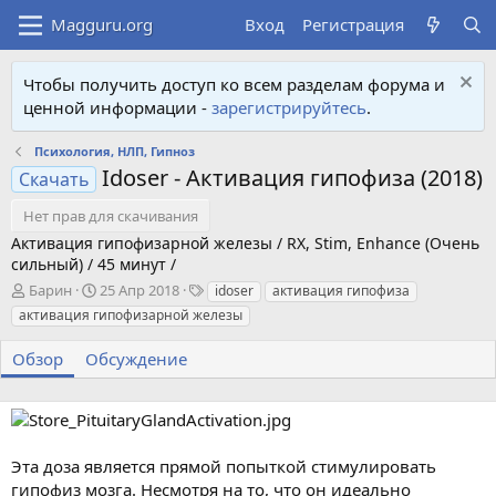
Вход
Регистрация
Чтобы получить доступ ко всем разделам форума и
ценной информации -
зарегистрируйтесь
.
Психология, НЛП, Гипноз
Idoser - Активация гипофиза (2018)
Скачать
Нет прав для скачивания
Активация гипофизарной железы / RX, Stim, Enhance (Очень
сильный) / 45 минут /
А
Д
Т
Барин
25 Апр 2018
idoser
активация гипофиза
в
а
е
активация гипофизарной железы
т
т
г
о
а
и
Обзор
Обсуждение
р
с
о
з
д
а
Эта доза является прямой попыткой стимулировать
н
гипофиз мозга. Несмотря на то, что он идеально
и