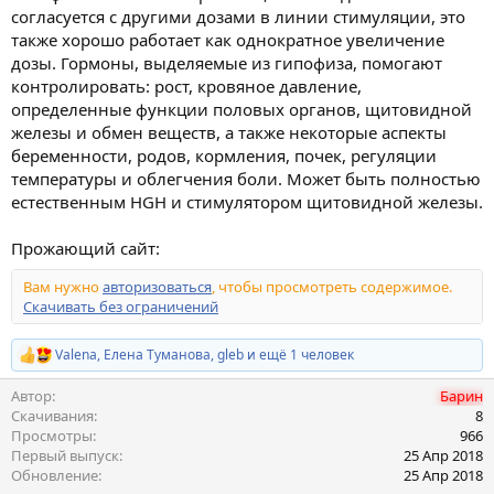
я
согласуется с другими дозами в линии стимуляции, это
также хорошо работает как однократное увеличение
дозы. Гормоны, выделяемые из гипофиза, помогают
контролировать: рост, кровяное давление,
определенные функции половых органов, щитовидной
железы и обмен веществ, а также некоторые аспекты
беременности, родов, кормления, почек, регуляции
температуры и облегчения боли. Может быть полностью
естественным HGH и стимулятором щитовидной железы.
Прожающий сайт:
Вам нужно
авторизоваться
, чтобы просмотреть содержимое.
Скачивать без ограничений
Valena
,
Елена Туманова
,
gleb
и ещё 1 человек
Р
е
Автор
Барин
а
к
Скачивания
8
ц
Просмотры
966
и
Первый выпуск
25 Апр 2018
и
Обновление
25 Апр 2018
: