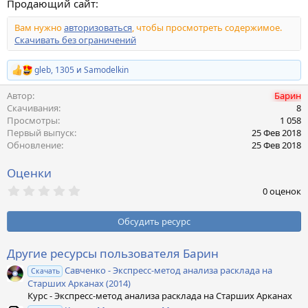
Продающий сайт:
Вам нужно
авторизоваться
, чтобы просмотреть содержимое.
Скачивать без ограничений
gleb
,
1305
и
Samodelkin
Р
е
Автор
Барин
а
к
Скачивания
8
ц
Просмотры
1 058
и
Первый выпуск
25 Фев 2018
и
Обновление
25 Фев 2018
:
Оценки
0
0 оценок
,
0
0
Обсудить ресурс
з
в
ё
Другие ресурсы пользователя Барин
з
Савченко - Экспресс-метод анализа расклада на
д
Скачать
Старших Арканах (2014)
Курс - Экспресс-метод анализа расклада на Старших Арканах