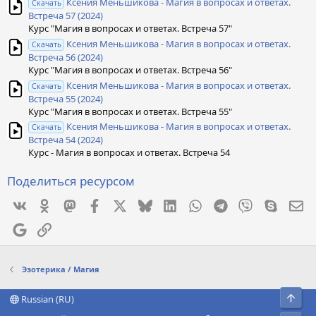
Ксения Меньшикова - Магия в вопросах и ответах.
Скачать
Встреча 57 (2024)
Курс "Магия в вопросах и ответах. Встреча 57"
Ксения Меньшикова - Магия в вопросах и ответах.
Скачать
Встреча 56 (2024)
Курс "Магия в вопросах и ответах. Встреча 56"
Ксения Меньшикова - Магия в вопросах и ответах.
Скачать
Встреча 55 (2024)
Курс "Магия в вопросах и ответах. Встреча 55"
Ксения Меньшикова - Магия в вопросах и ответах.
Скачать
Встреча 54 (2024)
Курс - Магия в вопросах и ответах. Встреча 54
Поделиться ресурсом
Vkontakte
Odnoklassniki
Mastodon
Facebook
X
Bluesky
LinkedIn
WhatsApp
Telegram
Viber
Skype
Эл
Google
Ссылка
Эзотерика / Магия
Свер
Russian (RU)