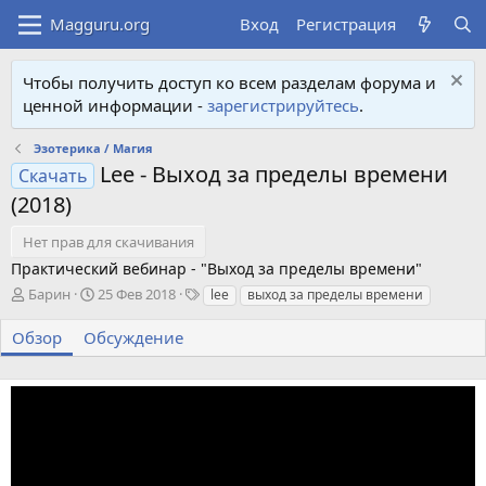
Вход
Регистрация
Чтобы получить доступ ко всем разделам форума и
ценной информации -
зарегистрируйтесь
.
Эзотерика / Магия
Lee - Выход за пределы времени
Скачать
(2018)
Нет прав для скачивания
Практический вебинар - "Выход за пределы времени"
А
Д
Т
Барин
25 Фев 2018
lee
выход за пределы времени
в
а
е
т
т
г
Обзор
Обсуждение
о
а
и
р
с
о
з
д
а
н