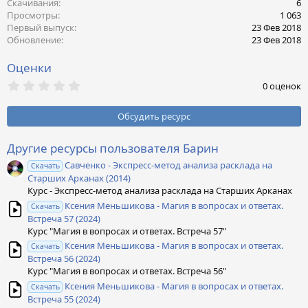
Скачивания
6
Просмотры
1 063
Первый выпуск
23 Фев 2018
Обновление
23 Фев 2018
Оценки
0
0 оценок
,
0
0
Обсудить ресурс
з
в
ё
Другие ресурсы пользователя Барин
з
Савченко - Экспресс-метод анализа расклада на
д
Скачать
Старших Арканах (2014)
Курс - Экспресс-метод анализа расклада на Старших Арканах
Ксения Меньшикова - Магия в вопросах и ответах.
Скачать
Встреча 57 (2024)
Курс "Магия в вопросах и ответах. Встреча 57"
Ксения Меньшикова - Магия в вопросах и ответах.
Скачать
Встреча 56 (2024)
Курс "Магия в вопросах и ответах. Встреча 56"
Ксения Меньшикова - Магия в вопросах и ответах.
Скачать
Встреча 55 (2024)