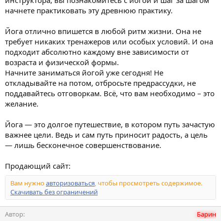
инструктора, вы познакомитесь с йогой и шаг за шагом
н
начнете практиковать эту древнюю практику.
и
я
Йога отлично впишется в любой ритм жизни. Она не
требует никаких тренажеров или особых условий. И она
подходит абсолютно каждому вне зависимости от
возраста и физической формы.
Начните заниматься йогой уже сегодня! Не
откладывайте на потом, отбросьте предрассудки, не
поддавайтесь отговоркам. Всё, что вам необходимо – это
желание.
Йога — это долгое путешествие, в котором путь зачастую
важнее цели. Ведь и сам путь приносит радость, а цель
— лишь бесконечное совершенствование.
Продающий сайт:
Вам нужно
авторизоваться
, чтобы просмотреть содержимое.
Скачивать без ограничений
Автор
Барин