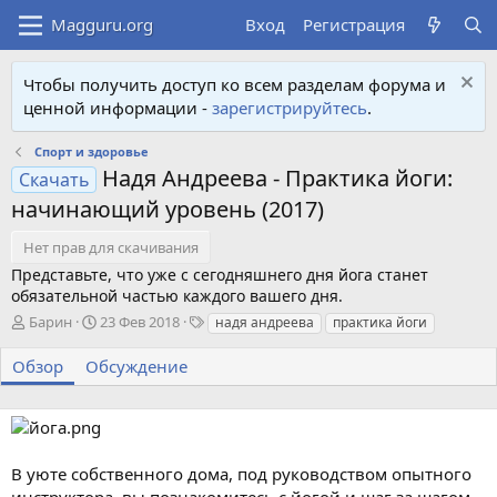
Вход
Регистрация
Чтобы получить доступ ко всем разделам форума и
ценной информации -
зарегистрируйтесь
.
Спорт и здоровье
Надя Андреева - Практика йоги:
Скачать
начинающий уровень (2017)
Нет прав для скачивания
Представьте, что уже с сегодняшнего дня йога станет
обязательной частью каждого вашего дня.
А
Д
Т
Барин
23 Фев 2018
надя андреева
практика йоги
в
а
е
т
т
г
Обзор
Обсуждение
о
а
и
р
с
о
з
д
В уюте собственного дома, под руководством опытного
а