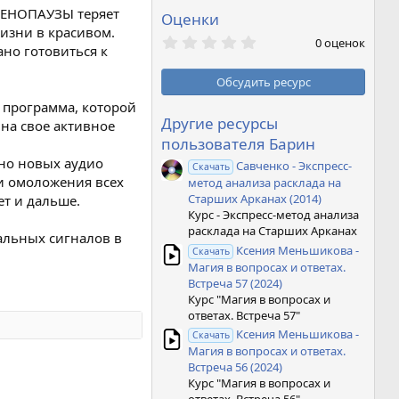
МЕНОПАУЗЫ теряет
Оценки
изни в красивом.
0
0 оценок
ано готовиться к
,
0
0
Обсудить ресурс
з
в
о программа, которой
ё
Другие ресурсы
на свое активное
з
пользователя Барин
д
но новых аудио
Савченко - Экспресс-
Скачать
и омоложения всех
метод анализа расклада на
Старших Арканах (2014)
ет и дальше.
Курс - Экспресс-метод анализа
расклада на Старших Арканах
альных сигналов в
Ксения Меньшикова -
Скачать
Магия в вопросах и ответах.
Встреча 57 (2024)
Курс "Магия в вопросах и
ответах. Встреча 57"
Ксения Меньшикова -
Скачать
Магия в вопросах и ответах.
Встреча 56 (2024)
Курс "Магия в вопросах и