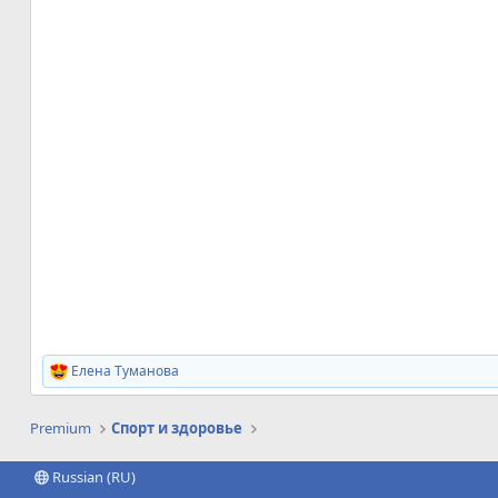
Елена Туманова
Р
е
а
Premium
Спорт и здоровье
к
ц
и
Russian (RU)
и