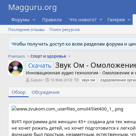
Форумы
Правила
Что нового?
Галерея
Последние отзывы
Поиск ресурсов
Чтобы получить доступ ко всем разделам форума и ц
Premium
Спорт и здоровье
Звук Ом - Омоложение
Скачать
Инновационная аудио технология - Омоложение и 
А
Д
Т
Барин
18 Фев 2018
звук ом
оздоровление орга
в
а
е
т
т
г
Обзор
Обсуждение
о
а
и
р
с
о
з
д
ВИП программа для женщин 45+ создана для тех женщи
а
не хочет рожать детей, но хочет подготовится к легк
н
функцию был простым, незаметным, естественным, ч
и