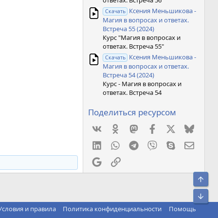
ответах. Встреча 56"
Ксения Меньшикова -
Скачать
Магия в вопросах и ответах.
Встреча 55 (2024)
Курс "Магия в вопросах и
ответах. Встреча 55"
Ксения Меньшикова -
Скачать
Магия в вопросах и ответах.
Встреча 54 (2024)
Курс - Магия в вопросах и
ответах. Встреча 54
Поделиться ресурсом
Vkontakte
Odnoklassniki
Mastodon
Facebook
X
Bluesk
LinkedIn
WhatsApp
Telegram
Viber
Skype
Элект
Google
Ссылка
Свер
Сниз
Условия и правила
Политика конфиденциальности
Помощь