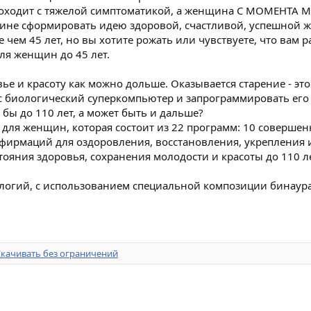
проходит с тяжелой симптоматикой, а женщина С МОМЕНТА 
щине сформировать идею здоровой, счастливой, успешной ж
 чем 45 лет, но вы хотите рожать или чувствуете, что вам р
ля женщин до 45 лет.
е и красоту как можно дольше. Оказывается старение - эт
ас биологический суперкомпьютер и запрограммировать его 
 бы до 110 лет, а может быть и дальше?
ля женщин, которая состоит из 22 программ: 10 совершен
ффирмаций для оздоровления, восстановления, укрепления 
тояния здоровья, сохранения молодости и красоты до 110 л
логий, с использованием специальной композиции бинаур
Скачивать без ограничений