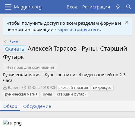
Вход
Регистрация
Чтобы получить доступ ко всем разделам форума и
ценной информации -
зарегистрируйтесь
.
Руны
Алексей Тарасов - Руны. Старший
Скачать
Футарк
Нет прав для скачивания
Руническая магия - Курс состоит из 4 видеозаписей по 2-3
часа
А
Д
Т
Барин
15 Фев 2018
алексей тарасов
видеокурс
в
а
е
руническая магия
руны
старший футарк
т
т
г
о
а
и
Обзор
Обсуждение
р
с
о
з
д
а