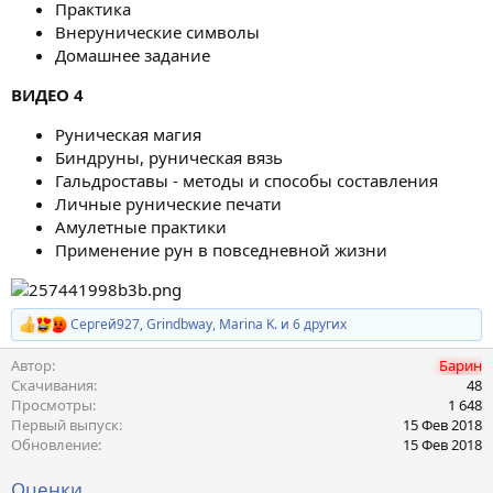
Практика
Внерунические символы
Домашнее задание
ВИДЕО 4
Руническая магия
Биндруны, руническая вязь
Гальдроставы - методы и способы составления
Личные рунические печати
Амулетные практики
Применение рун в повседневной жизни
Сергей927
,
Grindbway
,
Marina K.
и 6 других
Р
е
Автор
Барин
а
к
Скачивания
48
ц
Просмотры
1 648
и
Первый выпуск
15 Фев 2018
и
Обновление
15 Фев 2018
:
Оценки