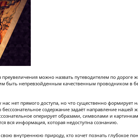
ез преувеличения можно назвать путеводителем по дороге ж
т им быть непревзойденным качественным проводником в б
 у нас нет прямого доступа, но что существенно формирует 
 бессознательное содержание задаёт направление нашей ж
ессознательное оперирует образами, символами и картинка
тся вся информация, которая недоступна сознанию.
ать свою внутреннюю природу, кто хочет познать глубокое п