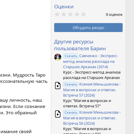
Оценки
0
0 оценок
,
0
0
Обсудить ресурс
з
в
ё
Другие ресурсы
з
пользователя Барин
д
Савченко - Экспресс-
Скачать
метод анализа расклада на
Старших Арканах (2014)
Курс - Экспресс-метод анализа
изни. Мудрость Таро
расклада на Старших Арканах
ессознательную часть
Ксения Меньшикова -
Скачать
Магия в вопросах и ответах.
Встреча 57 (2024)
нашу личность, наш
Курс "Магия в вопросах и
ответах. Встреча 57"
изни. Если сознание
ми. Это образный
Ксения Меньшикова -
Скачать
Магия в вопросах и ответах.
Встреча 56 (2024)
Курс "Магия в вопросах и
онимание своей