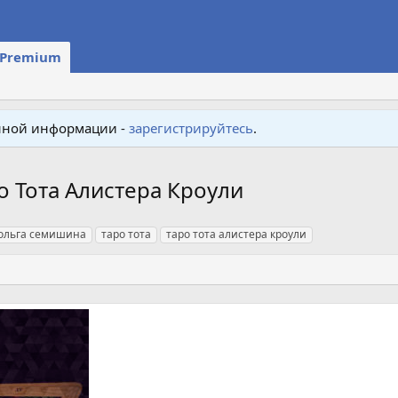
Premium
енной информации -
зарегистрируйтесь
.
о Тота Алистера Кроули
ольга семишина
таро тота
таро тота алистера кроули