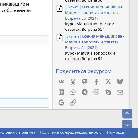
ответах. Встреча 56"
озникающие и
Ксения Меньшикова -
Скачать
ь собственной
Магия в вопросах и ответах.
Встреча 55 (2024)
Курс "Магия в вопросах и
ответах. Встреча 55"
Ксения Меньшикова -
Скачать
Магия в вопросах и ответах.
Встреча 54 (2024)
Курс - Магия в вопросах и
ответах. Встреча 54
Поделиться ресурсом
Vkontakte
Odnoklassniki
Mastodon
Facebook
X
Bluesk
LinkedIn
WhatsApp
Telegram
Viber
Skype
Элект
Google
Ссылка
Свер
Сниз
Условия и правила
Политика конфиденциальности
Помощь