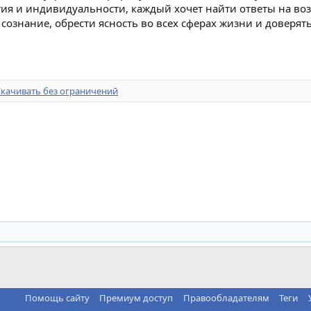
ития и индивидуальности, каждый хочет найти ответы на в
знание, обрести ясность во всех сферах жизни и доверят
Скачивать без ограничений
Помощь сайту
Премиум доступ
Правообладателям
Теги