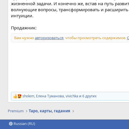
жизненной задачи. И конечно же, встав на путь разв
волнующие вопросы, трансформировать и расширить со
интуиции.
Продажник:
Вам нужно
авторизоваться
, чтобы просмотреть содержимое.
sholem
,
Елена Туманова
,
vivichka
и 6 других
Р
е
а
Premium
Таро, карты, гадания
к
ц
и
Russian (RU)
и