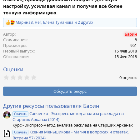
настройку, усиливая канал и получая всё более
тонкую информацию.
Марина8
,
Hel’
,
Елена Туманова
и 2 других
Р
е
Автор
Барин
а
к
Скачивания
8
ц
Просмотры
951
и
Первый выпуск
15 Фев 2018
и
Обновление
15 Фев 2018
:
Оценки
0
0 оценок
,
0
0
Обсудить ресурс
з
в
ё
Другие ресурсы пользователя Барин
з
Савченко - Экспресс-метод анализа расклада на
д
Скачать
Старших Арканах (2014)
Курс - Экспресс-метод анализа расклада на Старших Арканах
Ксения Меньшикова - Магия в вопросах и ответах.
Скачать
Встреча 57 (2024)