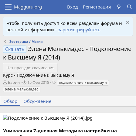
Вход
Регистрация
Чтобы получить доступ ко всем разделам форума и
ценной информации -
зарегистрируйтесь
.
Эзотерика / Магия
Элена Мелькиадес - Подключение
Скачать
к Высшему Я (2014)
Нет прав для скачивания
Курс - Подключение к Высшему Я
А
Д
Т
Барин
15 Фев 2018
подключение к высшему я
в
а
е
элена мелькиадес
т
т
г
о
а
и
Обзор
Обсуждение
р
с
о
з
д
а
Уникальная 7-дневная Методика настройки на
н