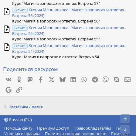
Курс "Магия в вопросах и ответах. Встреча 57"
Ксения Меньшикова - Магия в вопросах и ответах.
Скачать
Встреча 56 (2024)
Курс "Магия в вопросах и ответах. Встреча 56"
Ксения Меньшикова - Магия в вопросах и ответах.
Скачать
Встреча 55 (2024)
Курс "Магия в вопросах и ответах. Встреча 55"
Ксения Меньшикова - Магия в вопросах и ответах.
Скачать
Встреча 54 (2024)
Курс - Магия в вопросах и ответах. Встреча 54
Поделиться ресурсом
Vkontakte
Odnoklassniki
Mastodon
Facebook
X
Bluesky
LinkedIn
WhatsApp
Telegram
Viber
Skype
Эл
Google
Ссылка
Эзотерика / Магия
Свер
Russian (RU)
Помощь сайту
Премиум доступ
Правообладателям
Теги
Сниз
Условия и правила
Политика конфиденциальности
Помощь