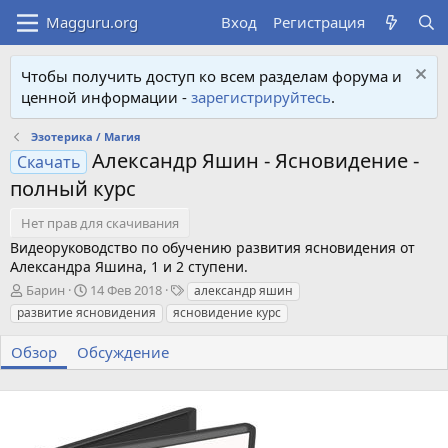
Вход
Регистрация
Чтобы получить доступ ко всем разделам форума и
ценной информации -
зарегистрируйтесь
.
Эзотерика / Магия
Александр Яшин - Ясновидение -
Скачать
полный курс
Нет прав для скачивания
Видеоруководство по обучению развития ясновидения от
Александра Яшина, 1 и 2 ступени.
А
Д
Т
Барин
14 Фев 2018
александр яшин
в
а
е
развитие ясновидения
ясновидение курс
т
т
г
о
а
и
Обзор
Обсуждение
р
с
о
з
д
а