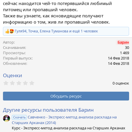
сейчас находится чей-то потерявшийся любимый
питомец или пропавший человек.
Также вы узнаете, как ясновидящие получают
информацию о том, жив ли пропавший человек.
Гуля94
,
Точка
,
Елена Туманова
и ещё 1 человек
Р
е
Автор
Барин
а
к
Скачивания
30
ц
Просмотры
1 469
и
Первый выпуск
14 Фев 2018
и
Обновление
14 Фев 2018
:
Оценки
0
0 оценок
,
0
0
Обсудить ресурс
з
в
ё
Другие ресурсы пользователя Барин
з
Савченко - Экспресс-метод анализа расклада на
д
Скачать
Старших Арканах (2014)
Курс - Экспресс-метод анализа расклада на Старших Арканах