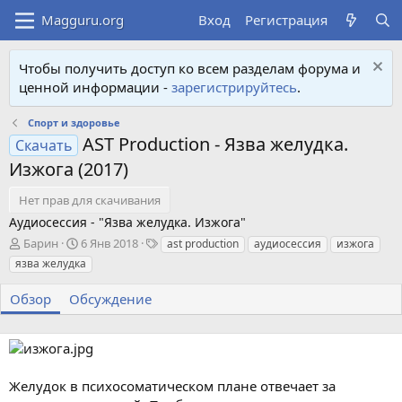
Вход
Регистрация
Чтобы получить доступ ко всем разделам форума и
ценной информации -
зарегистрируйтесь
.
Спорт и здоровье
AST Production - Язва желудка.
Скачать
Изжога (2017)
Нет прав для скачивания
Аудиосессия - "Язва желудка. Изжога"
А
Д
Т
Барин
6 Янв 2018
ast production
аудиосессия
изжога
в
а
е
язва желудка
т
т
г
о
а
и
Обзор
Обсуждение
р
с
о
з
д
а
Желудок в психосоматическом плане отвечает за
н