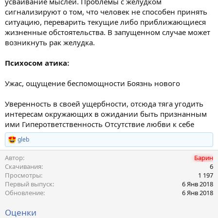
усваивание мыслей. Проблемы с желудком
и
я
сигнализируют о том, что человек не способен принять
ситуацию, переварить текущие либо приближающиеся
жизненные обстоятельства. В запущенном случае может
возникнуть рак желудка.
Психосом атика:
Ужас, ощущение беспомощности Боязнь нового
Уверенность в своей ущербности, отсюда тяга угодить
интересам окружающих в ожидании быть признанным
ими Гиперответственность Отсутствие любви к себе
gleb
Р
е
Автор
Барин
а
к
Скачивания
6
ц
Просмотры
1 197
и
Первый выпуск
6 Янв 2018
и
Обновление
6 Янв 2018
:
Оценки