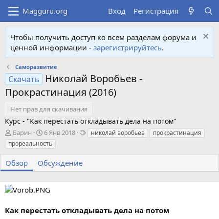
Вход
Регистрация
Чтобы получить доступ ко всем разделам форума и
ценной информации -
зарегистрируйтесь
.
Саморазвитие
Николай Воробьев -
Скачать
Прокрастинация (2016)
Нет прав для скачивания
Курс - "Как перестать откладывать дела на потом"
А
Д
Т
Барин
6 Янв 2018
николай воробьев
прокрастинация
в
а
е
прореальность
т
т
г
о
а
и
Обзор
Обсуждение
р
с
о
з
д
а
Как перестать откладывать дела на потом
н