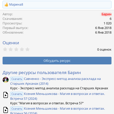
Марина8
Р
е
Автор
Барин
а
к
Скачивания
6
ц
Просмотры
1 020
и
Первый выпуск
6 Янв 2018
и
Обновление
6 Янв 2018
:
Оценки
0
0 оценок
,
0
0
Обсудить ресурс
з
в
ё
Другие ресурсы пользователя Барин
з
Савченко - Экспресс-метод анализа расклада на
д
Скачать
Старших Арканах (2014)
Курс - Экспресс-метод анализа расклада на Старших Арканах
Ксения Меньшикова - Магия в вопросах и ответах.
Скачать
Встреча 57 (2024)
Курс "Магия в вопросах и ответах. Встреча 57"
Ксения Меньшикова - Магия в вопросах и ответах.
Скачать
Встреча 56 (2024)