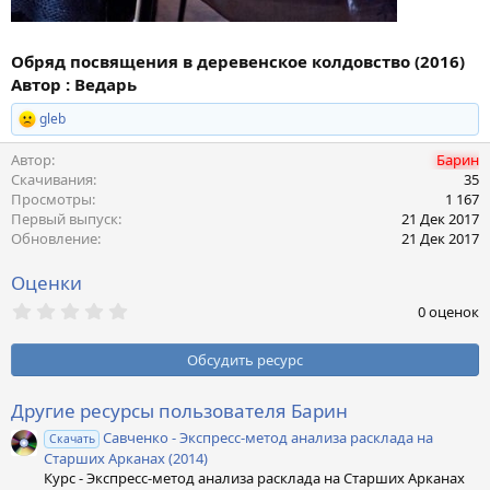
Обряд посвящения в деревенское колдовство (2016)
Автор : Ведарь
gleb
Р
е
Автор
Барин
а
к
Скачивания
35
ц
Просмотры
1 167
и
Первый выпуск
21 Дек 2017
и
Обновление
21 Дек 2017
:
Оценки
0
0 оценок
,
0
0
Обсудить ресурс
з
в
ё
Другие ресурсы пользователя Барин
з
Савченко - Экспресс-метод анализа расклада на
д
Скачать
Старших Арканах (2014)
Курс - Экспресс-метод анализа расклада на Старших Арканах