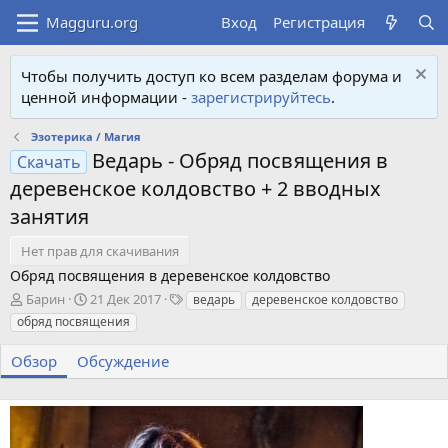
Вход
Регистрация
Чтобы получить доступ ко всем разделам форума и
ценной информации -
зарегистрируйтесь
.
Эзотерика / Магия
Ведарь - Обряд посвящения в
Скачать
деревенское колдовство + 2 вводных
занятия
Нет прав для скачивания
Обряд посвящения в деревенское колдовство
А
Д
Т
Барин
21 Дек 2017
ведарь
деревенское колдовство
в
а
е
обряд посвящения
т
т
г
о
а
и
Обзор
Обсуждение
р
с
о
з
д
а