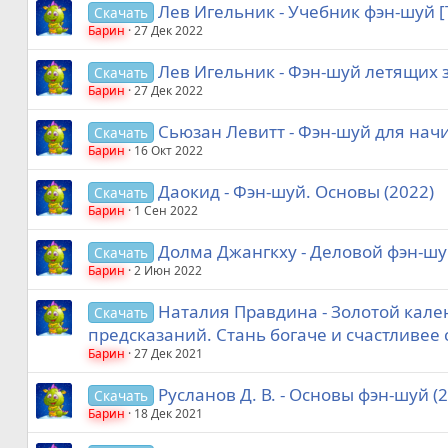
Лев Игельник - Учебник фэн-шуй [Т
Скачать
Барин
27 Дек 2022
Лев Игельник - Фэн-шуй летящих з
Скачать
Барин
27 Дек 2022
Сьюзан Левитт - Фэн-шуй для нач
Скачать
Барин
16 Окт 2022
Даокид - Фэн-шуй. Основы (2022)
Скачать
Барин
1 Сен 2022
Долма Джангкху - Деловой фэн-шу
Скачать
Барин
2 Июн 2022
Наталия Правдина - Золотой кале
Скачать
предсказаний. Стань богаче и счастливее 
Барин
27 Дек 2021
Русланов Д. В. - Основы фэн-шуй (
Скачать
Барин
18 Дек 2021