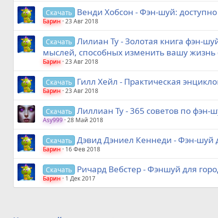
Венди Хобсон - Фэн-шуй: доступно 
Скачать
Барин
23 Авг 2018
Лилиан Ту - Золотая книга фэн-шу
Скачать
мыслей, способных изменить вашу жизнь 
Барин
23 Авг 2018
Гилл Хейл - Практическая энцикло
Скачать
Барин
23 Авг 2018
Лиллиан Ту - 365 советов по фэн-ш
Скачать
Asy999
28 Май 2018
Дэвид Дэниел Кеннеди - Фэн-шуй 
Скачать
Барин
16 Фев 2018
Ричард Вебстер - Фэншуй для горо
Скачать
Барин
1 Дек 2017