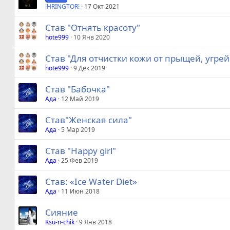
⁝HRINGTOR⁝
17 Окт 2021
Став "Отнять красоту"
hote999
10 Янв 2020
Став "Для отчистки кожи от прыщей, угре
hote999
9 Дек 2019
Став "Бабочка"
Ада
12 Май 2019
Став"Женская сила"
Ада
5 Мар 2019
Став "Happy girl"
Ада
25 Фев 2019
Став: «Ice Water Diet»
Ада
11 Июн 2018
Сияние
Ksu-n-chik
9 Янв 2018