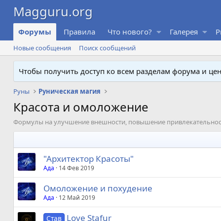
Форумы
Правила
Что нового?
Галерея
P
Новые сообщения
Поиск сообщений
Чтобы получить доступ ко всем разделам форума и ц
Руны
Руническая магия
Красота и омоложение
Формулы на улучшение внешности, повышение привлекательнос
"Архитектор Красоты"
Ада
14 Фев 2019
Омоложение и похудение
Ада
12 Май 2019
Love Stafur
Став