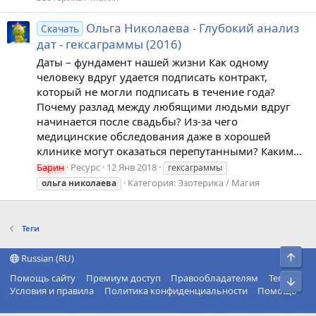
Ольга Николаева - Глубокий анализ
Скачать
дат - гексаграммы (2016)
Даты – фундамент нашей жизни Как одному
человеку вдруг удается подписать контракт,
который не могли подписать в течение года?
Почему разлад между любящими людьми вдруг
начинается после свадьбы? Из-за чего
медицинские обследования даже в хорошей
клинике могут оказаться перепутанными? Каким...
Барин
Ресурс
12 Янв 2018
гексаграммы
Категория:
Эзотерика / Магия
ольга
николаева
Теги
Свер
Russian (RU)
Помощь сайту
Премиум доступ
Правообладателям
Теги
Сниз
Условия и правила
Политика конфиденциальности
Помощь