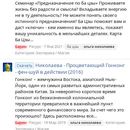
Семинар «Предназначение по ба цзы» Проживаете
жизнь без радости и смысла? Вкладываете энергию
не в ту деятельность? Не можете понять своего
истинного предназначения? Ба Цзы поможет вам и
даст «ключи» - кем именно вы являетесь, покажет
вашу уникальность в мельчайших деталях. Карта
Ба Цзы...
Барин
Ресурс
7 Янв 2021
ба цзы
ольга
николаева
Категория:
Эзотерика / Магия
Николаева - Процветающий Гонконг
Скачать
- фен-шуй в действии (2016)
Гонконг – жемчужина Востока, азиатский Нью-
Йорк, один из самых развитых административных
районов Китая. За невероятно короткое время
Гонконг из безжизненной колониальной
территории превратился в важнейший пункт
современного финансового мира. За счет чего это
произошло? Здесь расположены все...
Барин
Ресурс
19 Мар 2019
Категория:
ольга
николаева
Эзотерика / Магия