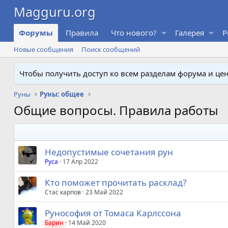
Форумы
Правила
Что нового?
Галерея
P
Новые сообщения
Поиск сообщений
Чтобы получить доступ ко всем разделам форума и ц
Руны
Руны: общее
Общие вопросы. Правила работы
Недопустимые сочетания рун
Руса
17 Апр 2022
Кто поможет прочитать расклад?
Стас карпов
23 Май 2022
Рунософия от Томаса Карлссона
Барин
14 Май 2020