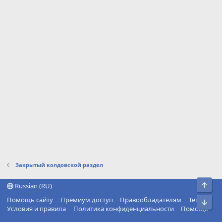
Закрытый колдовской раздел
Свер
Russian (RU)
Помощь сайту
Премиум доступ
Правообладателям
Теги
Сниз
Условия и правила
Политика конфиденциальности
Помощь