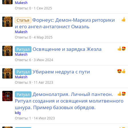
Makesh
Ответы
0
1 Сен 2025
Форнеус: Демон-Маркиз риторики
Статья
и его ангел-антагонист Омаэль
Makesh
Ответы
0
4 Мар 2025
Освящение и зарядка Жезла
Ритуал
Makesh
Ответы
6
3 Июн 2024
Убираем недруга с пути
Ритуал
Makesh
Ответы
9
11 Авг 2023
Демонолатрия. Личный пантеон.
Ритуал
Ритуал создания и освящения молитвенного
шнура. Пример базовых обрядов.
kdg
Ответы
1
14 Июл 2023