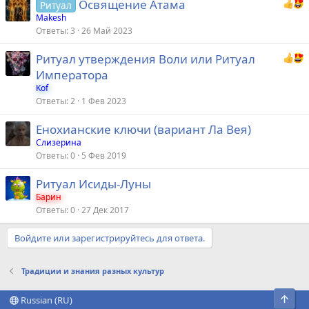
Освящение Атама
Ритуал
Makesh
Ответы
3
26 Май 2023
Ритуал утверждения Воли или Ритуал
Императора
Kof
Ответы
2
1 Фев 2023
Енохианские ключи (вариант Ла Вея)
Слизерина
Ответы
0
5 Фев 2019
Ритуал Исиды-Луны
Барин
Ответы
0
27 Дек 2017
Войдите или зарегистрируйтесь для ответа.
Традиции и знания разных культур
Свер
Russian (RU)