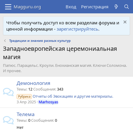
Вход
Регистрация
Чтобы получить доступ ко всем разделам форума и
ценной информации -
зарегистрируйтесь
.
Традиции и знания разных культур
Западноевропейская церемониальная
магия
Папюс. Парацельс. Кроули. Енохианская магия. Ключи Соломона.
И прочее.
Демонология
Темы
12
Сообщения
343
Отчеты об Эвокациях и другие материалы.
Рубрика
3 Апр 2025
Marhosyas
Телема
Темы
0
Сообщения
0
Нет